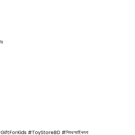
টয়
iftForKids #ToyStoreBD #শিশুর
স্মার্ট
খেলনা