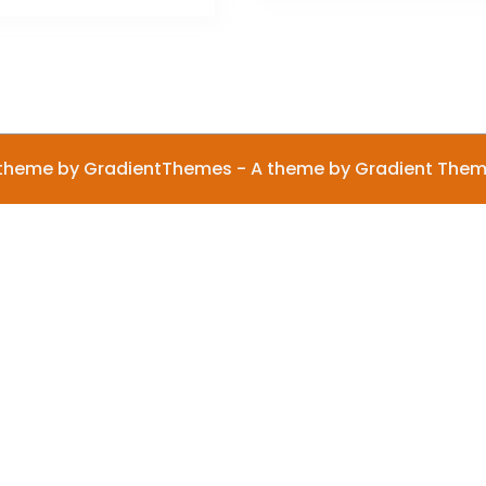
৳ 246.
৳ 123.
theme by GradientThemes - A theme by Gradient The