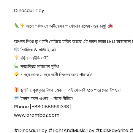
Dinosaur Toy
আলো-ঝলমলে ডাইনোসর – খেলনার রাজ্যে নতুন বন্ধু!
আপনার শিশুর মুখে হাসি ফোটাতে হাজির হয়েছে এই দারুণ মজার LED ডাইনোসর 
মিউজিক & লাইট ইফেক্ট
রঙিন এলইডি লাইট
স্বয়ংক্রিয় চলাচলের সুবিধা
১ বছর থেকে ৬ বছর বয়সী শিশুদের জন্য পারফেক্ট!
জন্মদিন, পুরস্কার কিংবা চমক — এই খেলনাই হতে পারে সেরা উপহার!
ইনবক্স করুন এখনই – স্টকে সীমিত!
Phone:[+8801886691333]
www.arambaz.com
#DinosaurToy #LightAndMusicToy #KidsFavorite #G