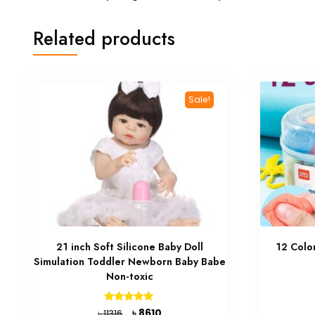
Related products
Sale!
21 inch Soft Silicone Baby Doll
12 Color
Simulation Toddler Newborn Baby Babe
Non-toxic
Original
Current
Rated
৳
8610
৳
11316