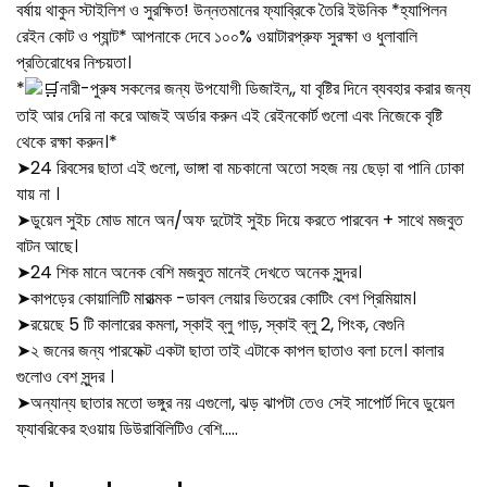
বর্ষায় থাকুন স্টাইলিশ ও সুরক্ষিত! উন্নতমানের ফ্যাব্রিকে তৈরি ইউনিক *হ্যাপিলন
রেইন কোট ও প্যান্ট* আপনাকে দেবে ১০০% ওয়াটারপ্রুফ সুরক্ষা ও ধুলাবালি
প্রতিরোধের নিশ্চয়তা।
*
নারী-পুরুষ সকলের জন্য উপযোগী ডিজাইন,, যা বৃষ্টির দিনে ব্যবহার করার জন্য
তাই আর দেরি না করে আজই অর্ডার করুন এই রেইনকোর্ট গুলো এবং নিজেকে বৃষ্টি
থেকে রক্ষা করুন।*
➤24 রিবসের ছাতা এই গুলো, ভাঙ্গা বা মচকানো অতো সহজ নয় ছেড়া বা পানি ঢোকা
যায় না ।
➤ডুয়েল সুইচ মোড মানে অন/অফ দুটোই সুইচ দিয়ে করতে পারবেন + সাথে মজবুত
বাটন আছে।
➤24 শিক মানে অনেক বেশি মজবুত মানেই দেখতে অনেক সুন্দর।
➤কাপড়ের কোয়ালিটি মারাত্মক -ডাবল লেয়ার ভিতরের কোটিং বেশ প্রিমিয়াম।
➤রয়েছে 5 টি কালারের কমলা, স্কাই ব্লু গাড়, স্কাই ব্লু 2, পিংক, বেগুনি
➤২ জনের জন্য পারফেক্ট একটা ছাতা তাই এটাকে কাপল ছাতাও বলা চলে। কালার
গুলোও বেশ সুন্দর ।
➤অন্যান্য ছাতার মতো ভঙ্গুর নয় এগুলো, ঝড় ঝাপটা তেও সেই সাপোর্ট দিবে ডুয়েল
ফ্যাবরিকের হওয়ায় ডিউরাবিলিটিও বেশি…..