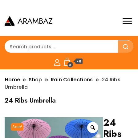
ARAMBAZ
৳ 0
0
Home
Shop
Rain Collections
24 Ribs
Umbrella
24 Ribs Umbrella
24
Sale!
Ribs